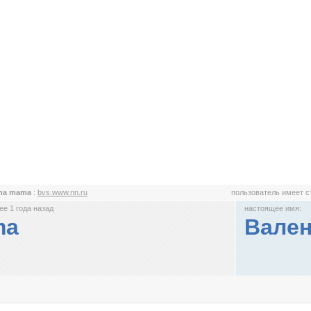
ina mama
:
bvs.www.nn.ru
пользователь имеет 
е 1 года назад
настоящее имя:
ma
Вален