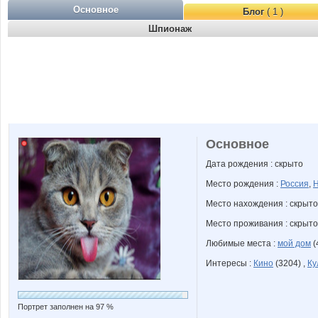
Основное
Блог
( 1 )
Шпионаж
Основное
Дата рождения : скрыто
Место рождения :
Россия
,
Н
Место нахождения : скрыто
Место проживания : скрыто
Любимые места :
мой дом
(
Интересы :
Кино
(3204) ,
Ку
Портрет заполнен на 97 %