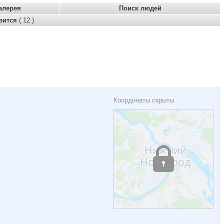
алерея
Поиск людей
вится
( 12 )
Координаты скрыты