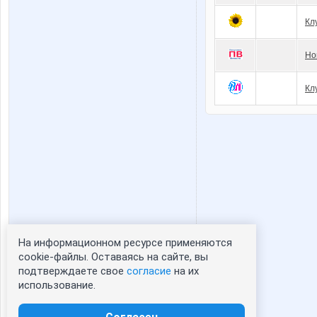
Кл
Но
Кл
На информационном ресурсе применяются
Статистика портрета:
cookie-файлы. Оставаясь на сайте, вы
подтверждаете свое
согласие
на их
сейчас просматривают портрет - 0
использование.
зарегистрированные пользователи
посетившие портрет за 7 дней - 0