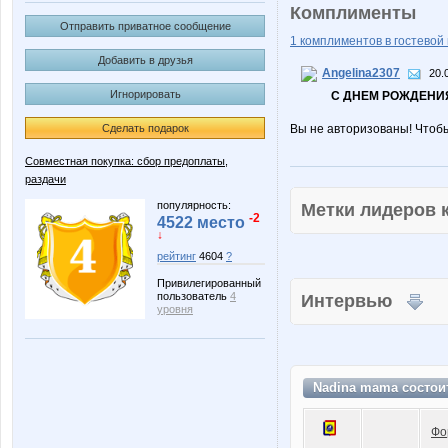
Комплименты
Отправить приватное сообщение
1 комплиментов в гостевой 
Добавить в друзья
Angelina2307
20.
Игнорировать
С ДНЕМ РОЖДЕНИЯ
Сделать подарок
Вы не авторизованы! Чтоб
Совместная покупка: сбор предоплаты,
раздачи
популярность:
Метки лидеров
-2
4522 место
↓
рейтинг
4604
?
Привилегированный
пользователь
4
Интервью
уровня
Nadina mama состои
Фо