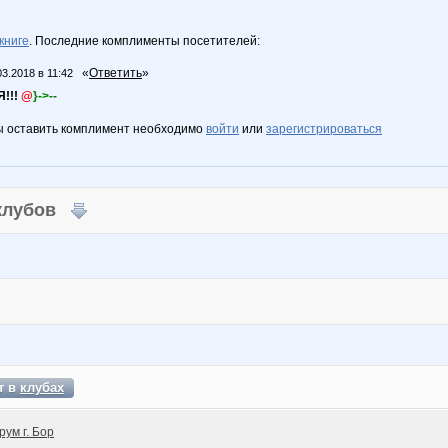
книге
. Последние комплименты посетителей:
«
Ответить
»
03.2018 в 11:42
!!!
@
}->--
ы оставить комплимент необходимо
войти
или
зарегистрироваться
 клубов
т в
клубах
рум г. Бор