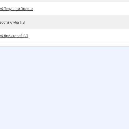
уб Покупаем Вместе
вости клуба ПВ
уб Любителей ВП